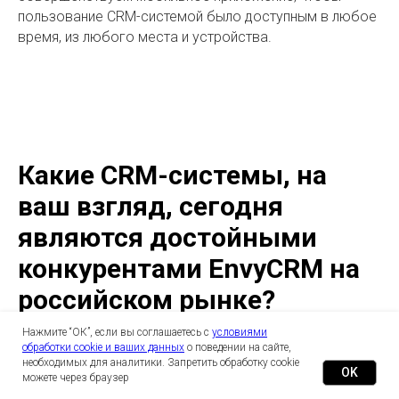
пользование CRM-системой было доступным в любое
время, из любого места и устройства.
Какие CRM-системы, на
ваш взгляд, сегодня
являются достойными
конкурентами EnvyCRM на
российском рынке?
Нажмите “ОК”, если вы соглашаетесь с
условиями
обработки cookie и ваших данных
о поведении на сайте,
Битрикс24 и AmoCRM. В начале ноября были
необходимых для аналитики. Запретить обработку cookie
OK
опубликованы результаты CRM рейтинг 2024. Наша
можете через браузер