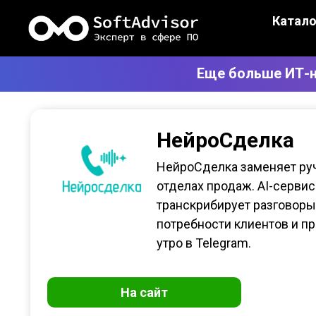
Катало
Еще больше ИТ-н
НейроСделка
НейроСделка заменяет руч
отделах продаж. AI-серви
транскрибирует разговор
потребности клиентов и п
утро в Telegram.
На сайт