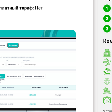
платный тариф:
Нет
Ком
*Стои