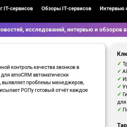
г IT-сервисов
Обзоры IT-сервисов
Интервью 
овостей, исследований, интервью и обзоров в
Клю
✓
Тр
ной контроль качества звонков в
✓
A
с для amoCRM автоматически
✓
И
ы, выявляет проблемы менеджеров,
✓
У
рисылает РОПу готовый отчёт каждое
✓
Г
для 
✓
П
Тар