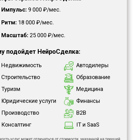
Импульс:
9 000 ₽/мес.
Ритм:
18 000 ₽/мес.
Масштаб:
25 000 ₽/мес.
у подойдет НейроСделка:
Недвижимость
Автодилеры
Строительство
Образование
Туризм
Медицина
Юридические услуги
Финансы
Производство
B2B
Консалтинг
IT и SaaS
мость услуг может отличаться от стоимости, указанной на текущей