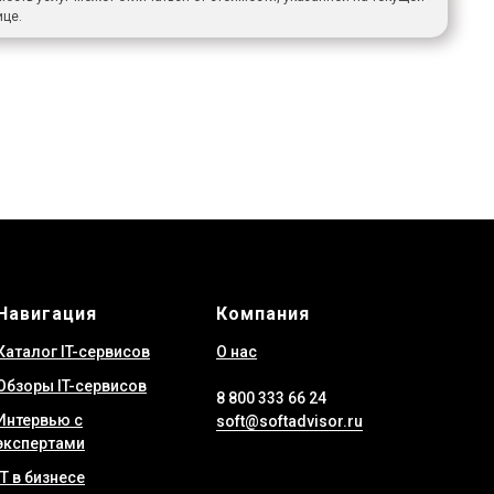
ице.
Навигация
Компания
Каталог IT-сервисов
О нас
Обзоры IT-сервисов
8 800 333 66 24
Интервью с
soft@softadvisor.ru
экспертами
IT в бизнесе