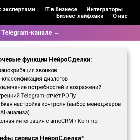
с экспертами
IT в бизнесе
Интеграторы
Бизнес-лайфхаки
О нас
 Telegram-канале →
чевые функции НейроСделки:
анскрибация звонков
I-классификация диалогов
звлечение потребностей и возражений
тренний Telegram-отчёт РОПу
ибкая настройка контроля (выбор менеджеров
AI-анализа)
олная интеграция с amoCRM / Kommo
ифы сервиса НейроСделка
*