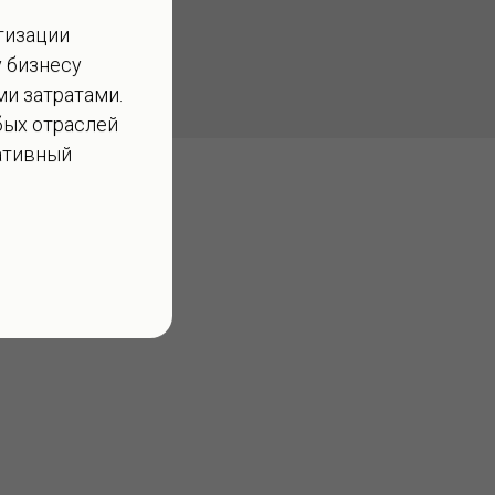
тизации
 бизнесу
и затратами.
бых отраслей
ративный