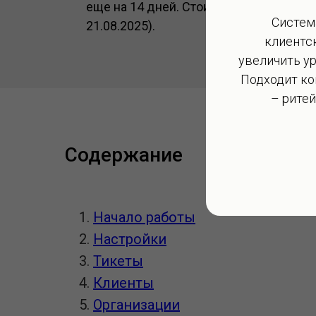
еще на 14 дней. Стоимость от £15 в мес
Систем
21.08.2025).
клиентс
увеличить у
Подходит ко
– ритей
Содержание
Начало работы
Настройки
Тикеты
Клиенты
Организации