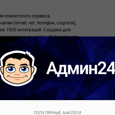
и клиентского сервиса,
ам (email, чат, телефон, соцсети),
олее 1000 интеграций. Создана для
оддержки и качества обслуживания
олее чем 100 000 компаний по всему
 период, который можно продлить
ПОПУЛЯРНЫЕ АНАЛОГИ